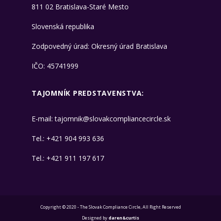
811 02 Bratislava-Staré Mesto
Slovenská republika
Zodpovedný úrad: Okresný úrad Bratislava
IČO: 45741999
TAJOMNÍK PREDSTAVENSTVA:
E-mail:
tajomnik@slovakcompliancecircle.sk
​Tel.:
+421 904 993 636
​Tel.:
+421 911 197 617
Copyright © 2020 - The Slovak Compliance Circle, All Right Reserved
Designed by
daren&curtis