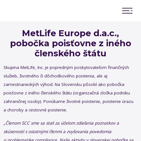
Memorandá o spolupráci
MetLife Europe d.a.c.,
pobočka poisťovne z iného
členského štátu
Práca s mladými a s akademickou obcou
Prieskum trhu
Skupina MetLife, Inc. je popredným poskytovateľom finančných
Slovenské compliance štandardy
služieb, životného či dôchodkového poistenia, ale aj
Rule of Law (Vláda zákona)
zamestnaneckých výhod. Na Slovensku pôsobí ako pobočka
Prezentácia SCC
poisťovne z iného členského štátu (organizačná zložka podniku
Inovácie a budúcnosť compliance
zahraničnej osoby). Ponúkame životné poistenie, poistenie úrazu
a choroby a cestovné poistenie.
„Členom SCC sme sa stali za účelom zdieľania poznatkov a
skúseností s ostatnými členmi a zvyšovania povedomia
o problematike compliance. Naše aktivity v slovenskej pobočke sa