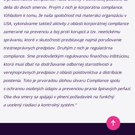
delia do dvoch smerov. Prvým z nich je korporátna compliance.
Vzhľadom k tomu, že naša spoločnosť má materskú organizáciu v
USA, vykonávame taktiež aktivity z oblasti korporátnej compliance
zamerané na prevenciu a boj proti korupcii a tzv. neetickému
správaniu, ktoré v skutočnosti predstavuje najmä porušovanie
trestneprávnych predpisov. Druhým z nich je regulatórna
compliance. Sme predovšetkým regulovanou finančnou inštitúciou,
ktorá musí dbať na dodržiavanie odbornej starostlivosti a
verejnoprávnych predpisov z oblasti poisťovníctva a distribúcie
poistenia. Toto je prvoradou úlohou útvaru Compliance spolu
s ochranou osobných údajov a prevenciou prania špinavých peňazí.
Oba dva smery sa spájajú v plnení požiadaviek na funkčný
a ucelený riadiaci a kontrolný systém.“