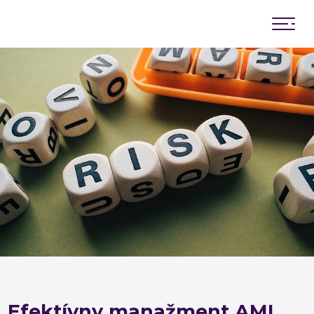
Novinky
Predstavenstvo
Členská schôdza
Poradný výbor
Memorandá o spolupráci
Efektívny manažment AML