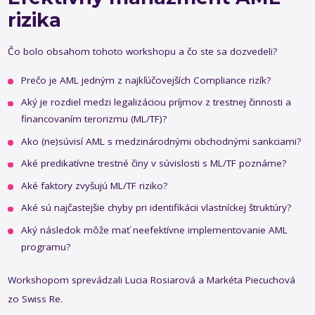
rizika
Čo bolo obsahom tohoto workshopu a čo ste sa dozvedeli?
Prečo je AML jedným z najkľúčovejších Compliance rizík?
Aký je rozdiel medzi legalizáciou príjmov z trestnej činnosti a
financovaním terorizmu (ML/TF)?
Ako (ne)súvisí AML s medzinárodnými obchodnými sankciami?
Aké predikatívne trestné činy v súvislosti s ML/TF poznáme?
Aké faktory zvyšujú ML/TF riziko?
Aké sú najčastejšie chyby pri identifikácii vlastníckej štruktúry?
Aký následok môže mať neefektívne implementovanie AML
programu?
Workshopom sprevádzali Lucia Rosiarová a Markéta Piecuchová
zo Swiss Re.